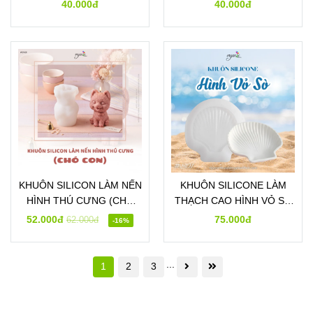
(DE10-S)
TRƠN 2 - DE15)
40.000đ
40.000đ
KHUÔN SILICON LÀM NẾN
KHUÔN SILICONE LÀM
HÌNH THÚ CƯNG (CHÓ
THẠCH CAO HÌNH VỎ SÒ
CON - DV01)
(SO1)
52.000đ
75.000đ
62.000đ
-16%
...
1
2
3