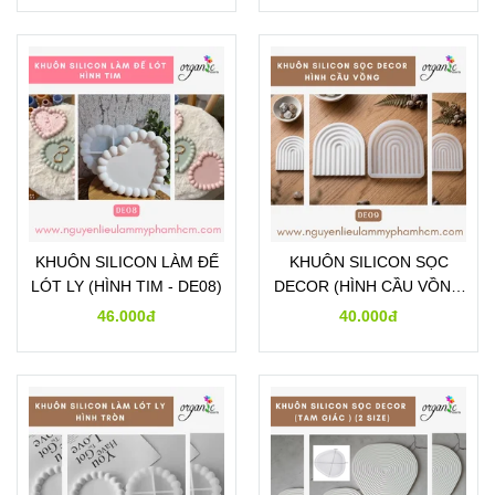
KHUÔN SILICON LÀM ĐẾ
KHUÔN SILICON SỌC
LÓT LY (HÌNH TIM - DE08)
DECOR (HÌNH CẦU VỒNG
- DE09)
46.000đ
40.000đ