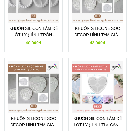
KHUÔN SILICON LÀM ĐẾ
KHUÔN SILICONE SỌC
LÓT LY (HÌNH TRÒN -
DECOR HÌNH TAM GIÁC
DE11)
(DE10-M)
40.000đ
42.000đ
KHUÔN SILICONE SỌC
KHUÔN SILICON LÀM ĐẾ
DECOR HÌNH TAM GIÁC
LÓT LY (HÌNH TIM CẠNH