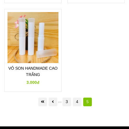
VỎ SON HANDMADE CAO
TRẮNG
3.000đ
...
3
4
5