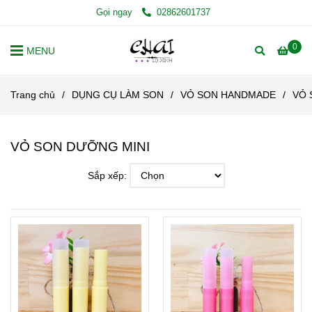
Gọi ngay
02862601737
0
MENU
Trang chủ
/
DỤNG CỤ LÀM SON
/
VỎ SON HANDMADE
/
VỎ
VỎ SON DƯỠNG MINI
Sắp xếp: